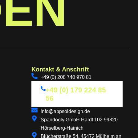
DEN
Kontakt & Anschrift
+49 (0) 208 740 970 81
+49 (0) 179 224 85
56
info@appsoldesign.de
Spandooly GmbH Hardt 102 99820
Hörselberg-Hainich
Blücherstraße 54, 45472 Mülheim an