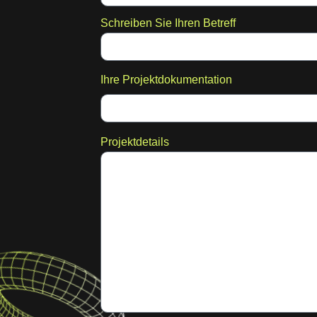
Schreiben Sie Ihren Betreff
Ihre Projektdokumentation
Projektdetails