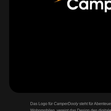
Das Logo für
CamperDooly
steht für Abenteue
Wohnmobilen, vereint das Design den digitale