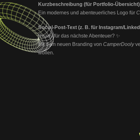
Kurzbeschreibung (für Portfolio-Übersicht)
Ein modernes und abenteuerliches Logo für
C
Social-Post-Text (z. B. für Instagram/Linked
Ready für das nächste Abenteuer? ✨
Mit dem neuen Branding von
CamperDooly
ve
wollen.